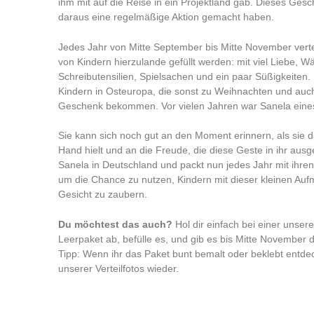
ihm mit auf die Reise in ein Projektland gab. Dieses Ges
daraus eine regelmäßige Aktion gemacht haben.
Jedes Jahr von Mitte September bis Mitte November verte
von Kindern hierzulande gefüllt werden: mit viel Liebe, 
Schreibutensilien, Spielsachen und ein paar Süßigkeiten.
Kindern in Osteuropa, die sonst zu Weihnachten und au
Geschenk bekommen. Vor vielen Jahren war Sanela eines
Sie kann sich noch gut an den Moment erinnern, als sie 
Hand hielt und an die Freude, die diese Geste in ihr ausgel
Sanela in Deutschland und packt nun jedes Jahr mit ihren
um die Chance zu nutzen, Kindern mit dieser kleinen Auf
Gesicht zu zaubern.
Du möchtest das auch?
Hol dir einfach bei einer unser
Leerpaket ab, befülle es, und gib es bis Mitte November d
Tipp: Wenn ihr das Paket bunt bemalt oder beklebt entdeck
unserer Verteilfotos wieder.