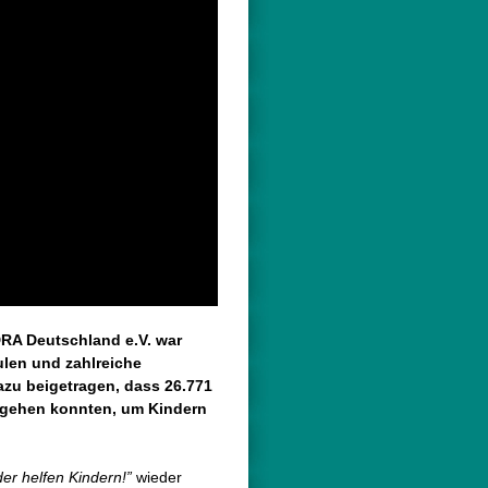
RA Deutschland e.V. war
ulen und zahlreiche
zu beigetragen, dass 26.771
 gehen konnten, um Kindern
der helfen Kindern!”
wieder