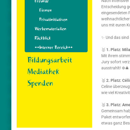
Freunde
Nach intensiver
Entscheidung get
Firmen
eingesendeten Pa
Privatinitiativen
weihnachtlicher
uns mit euren K
Werbematerialien
✨ Und das sind
Rückblick
++Interner Bereich++
🥇
1. Platz:
Mila
Mit ihrem stimmu
Bildungsarbeit
Jury sofort ver
ausstrahlt! ❄️🎄
Mediathek
🥈
2. Platz:
Céli
Spenden
Celine überzeugt
wie viel Kreativi
🥉
3. Platz:
Amel
Gemeinsam haben
Paket entworfen
etwas ganz Be