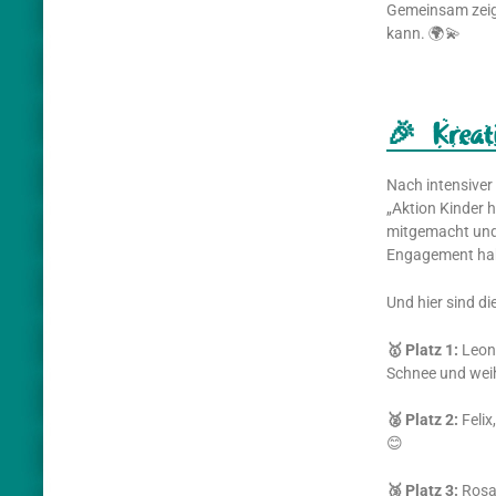
Gemeinsam zeige
kann. 🌍💫
🎉 Krea
Nach intensiver
„Aktion Kinder h
mitgemacht und 
Engagement hab
Und hier sind di
🥇 Platz 1:
Leoni
Schnee und weih
🥈 Platz 2:
Felix
😊
🥉 Platz 3:
Rosa-