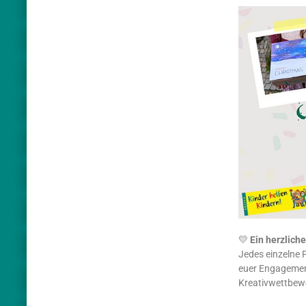
💛
Ein herzlich
Jedes einzelne P
euer Engagement
Kreativwettbew