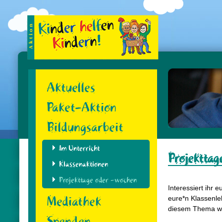
Skip
to
content
Aktuelles
Paket-Aktion
Bildungsarbeit
Im Unterricht
Projekttag
Klassenaktionen
Projekttage oder -wochen
Interessiert ihr
Mediathek
eure*n Klassenle
diesem Thema wi
Spenden