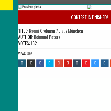
CONTEST IS FINISHED!
TITLE:
Naomi Grobman 7 J aus München
AUTHOR:
Reimund Peters
VOTES:
162
VIEWS:
898