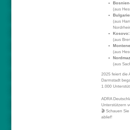
Bosnien
(aus Hes
Bulgarie
(aus Ham
Nordrhei
Kosovo:
(aus Bre
Montene
(aus Hes
Nordmaz
(aus Sac
2025 feiert die
Darmstadt bega
1.000 Unterstüt
ADRA Deutschla
Unterstützern 
🎬 Schauen Sie 
ablief!