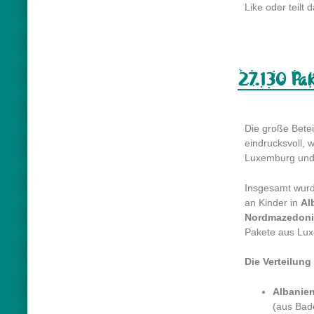
Like oder teilt 
27.130 Pak
Die große Betei
eindrucksvoll, 
Luxemburg und 
Insgesamt wur
an Kinder in
Al
Nordmazedon
Pakete aus Lux
Die Verteilung
Albanien
(aus Bad