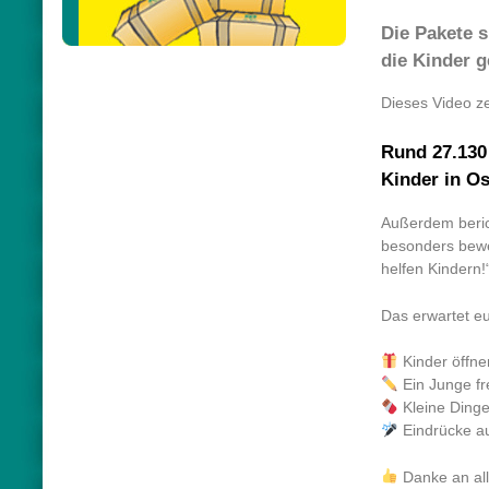
Die Pakete s
die Kinder 
Dieses Video ze
Rund 27.130
Kinder in Os
Außerdem berich
besonders beweg
helfen Kindern!
Das erwartet e
Kinder öffn
Ein Junge fr
Kleine Dinge
Eindrücke au
Danke an all