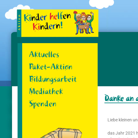
Aktuelles
Paket-Aktion
Bildungsarbeit
Mediathek
Danke an a
Spenden
Liebe kleinen un
das Jahr 2021 h