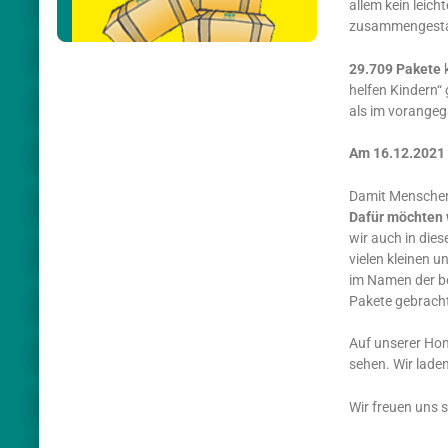
allem kein leich
zusammengestan
29.709 Pakete
k
helfen Kindern
als im vorangega
Am 16.12.2021 
Damit Menschen 
Dafür möchten 
wir auch in die
vielen kleinen 
im Namen der be
Pakete gebrach
Auf unserer Hom
sehen. Wir lade
Wir freuen uns 