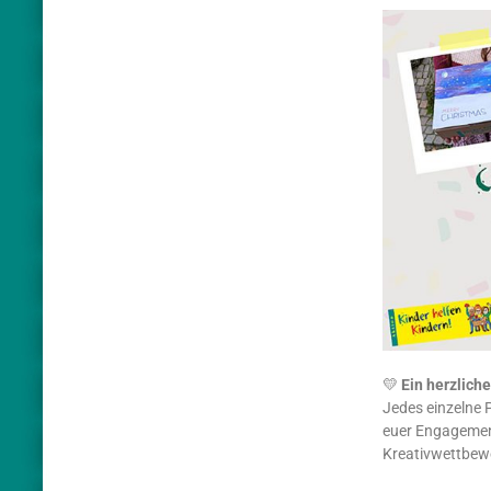
💛
Ein herzlich
Jedes einzelne P
euer Engagement
Kreativwettbew