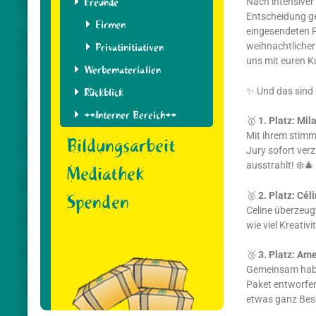
Freunde
Nach intensiver
Entscheidung get
Firmen
eingesendeten Pa
Privatinitiativen
weihnachtlicher
uns mit euren K
Werbematerialien
✨ Und das sind
Rückblick
++Interner Bereich++
🥇
1. Platz:
Mila
Mit ihrem stimmu
Bildungsarbeit
Jury sofort ver
ausstrahlt! ❄️🎄
Mediathek
🥈
2. Platz:
Céli
Spenden
Celine überzeugt
wie viel Kreativi
🥉
3. Platz:
Amel
Gemeinsam haben
Paket entworfen
etwas ganz Be