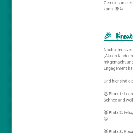
Gemeinsam zeige
kann. 🌍💫
🎉 Krea
Nach intensiver
„Aktion Kinder h
mitgemacht und 
Engagement hab
Und hier sind di
🥇 Platz 1:
Leoni
Schnee und weih
🥈 Platz 2:
Felix
😊
🥉 Platz 3:
Rosa-