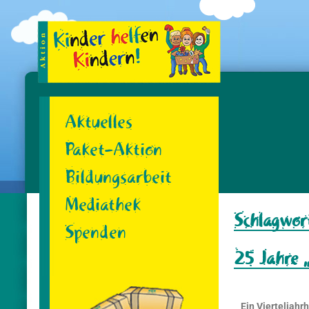
Aktuelles
Paket-Aktion
Bildungsarbeit
Mediathek
Schlagwor
Spenden
25 Jahre „
Ein Vierteljahr