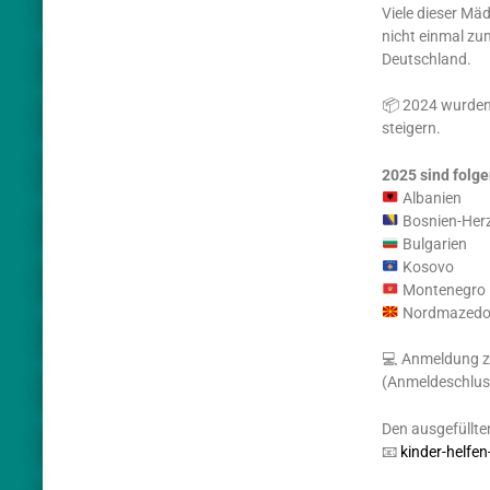
Viele dieser M
nicht einmal zu
Deutschland.
📦 2024 wurden 
steigern.
2025 sind folge
Albanien
Bosnien-Her
Bulgarien
Kosovo
Montenegro
Nordmazedo
💻 Anmeldung z
(Anmeldeschlus
Den ausgefüllte
📧
kinder-helfe