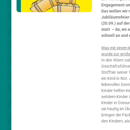
Engagement un
Das wollen wir 
Jubiläumsfeier
(20.09.) auf de
statt – da, wo 
schnell an und 
Was mit einem k
wurde zur groß
In den 90ern n
Geschäftsführer
Stofftier seiner
ein Kind in Not.
liebevollen Gest
Kinder helfen K
seitdem Kinder 
Kinder in Oste
sie häufig im Üb
bringen die Pä
den Kindern, al