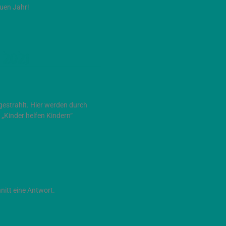
euen Jahr!
n 2021
strahlt. Hier werden durch
 „Kinder helfen Kindern“
nitt eine Antwort.